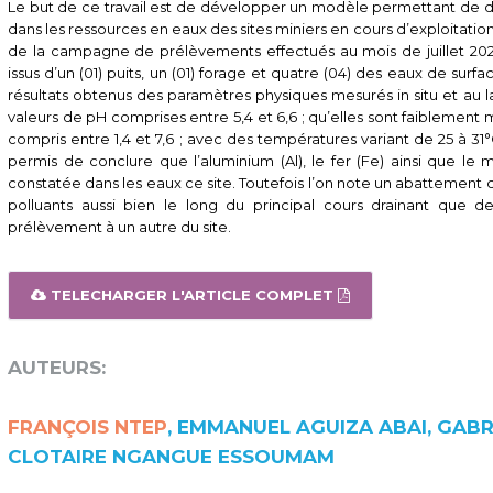
Le but de ce travail est de développer un modèle permettant de 
dans les ressources en eaux des sites miniers en cours d’exploitation
de la campagne de prélèvements effectués au mois de juillet 2024
issus d’un (01) puits, un (01) forage et quatre (04) des eaux de surfa
résultats obtenus des paramètres physiques mesurés in situ et au 
valeurs de pH comprises entre 5,4 et 6,6 ; qu’elles sont faiblement
compris entre 1,4 et 7,6 ; avec des températures variant de 25 à 31
permis de conclure que l’aluminium (Al), le fer (Fe) ainsi que le m
constatée dans les eaux ce site. Toutefois l’on note un abattement 
polluants aussi bien le long du principal cours drainant que 
prélèvement à un autre du site.
TELECHARGER L'ARTICLE COMPLET
AUTEURS:
FRANÇOIS NTEP
, EMMANUEL AGUIZA ABAI, GAB
CLOTAIRE NGANGUE ESSOUMAM