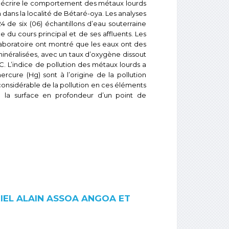
décrire le comportement des métaux lourds
 dans la localité de Bétaré-oya. Les analyses
 de six (06) échantillons d’eau souterraine
ce du cours principal et de ses affluents. Les
laboratoire ont montré que les eaux ont des
 minéralisées, avec un taux d’oxygène dissout
°C. L’indice de pollution des métaux lourds a
ercure (Hg) sont à l’origine de la pollution
considérable de la pollution en ces éléments
de la surface en profondeur d’un point de
RIEL ALAIN ASSOA ANGOA ET