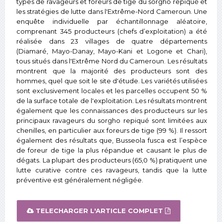
types de ravageurs et foreurs de tige du sorgho repiqué et
les stratégies de lutte dans l'Extrême-Nord Cameroun. Une
enquête individuelle par échantillonnage aléatoire,
comprenant 345 producteurs (chefs d’exploitation) a été
réalisée dans 23 villages de quatre départements
(Diamaré, Mayo-Danay, Mayo-Kani et Logone et Chari),
tous situés dans l'Extrême Nord du Cameroun. Les résultats
montrent que la majorité des producteurs sont des
hommes, quel que soit le site d'étude. Les variétés utilisées
sont exclusivement locales et les parcelles occupent 50 %
de la surface totale de l'exploitation. Les résultats montrent
également que les connaissances des producteurs sur les
principaux ravageurs du sorgho repiqué sont limitées aux
chenilles, en particulier aux foreurs de tige (99 %). Il ressort
également des résultats que, Busseola fusca est l’espèce
de foreur de tige la plus répandue et causant le plus de
dégats. La plupart des producteurs (65,0 %) pratiquent une
lutte curative contre ces ravageurs, tandis que la lutte
préventive est généralement négligée.
TELECHARGER L'ARTICLE COMPLET