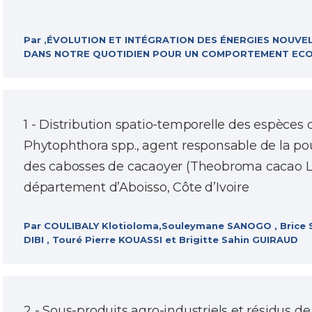
Par ,ÉVOLUTION ET INTÉGRATION DES ÉNERGIES NOUVE
DANS NOTRE QUOTIDIEN POUR UN COMPORTEMENT ECO
1 - Distribution spatio-temporelle des espèces 
Phytophthora spp., agent responsable de la po
des cabosses de cacaoyer (Theobroma cacao L.
département d’Aboisso, Côte d’Ivoire
Par COULIBALY Klotioloma,Souleymane SANOGO , Brice S
DIBI , Touré Pierre KOUASSI et Brigitte Sahin GUIRAUD
2 - Sous-produits agro-industriels et résidus de