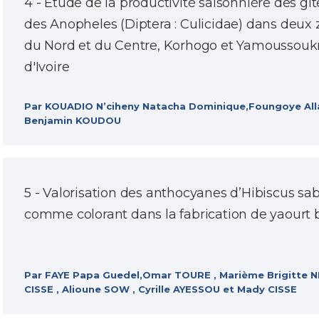
4 - Étude de la productivité saisonnière des gît
des Anopheles (Diptera : Culicidae) dans deux
du Nord et du Centre, Korhogo et Yamoussoukr
d'Ivoire
Par KOUADIO N’ciheny Natacha Dominique,Foungoye Al
Benjamin KOUDOU
5 - Valorisation des anthocyanes d’Hibiscus sab
comme colorant dans la fabrication de yaourt 
Par FAYE Papa Guedel,Omar TOURE , Marième Brigitte 
CISSE , Alioune SOW , Cyrille AYESSOU et Mady CISSE