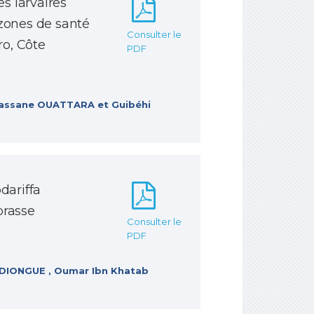
es larvaires
 zones de santé
Consulter le
o, Côte
PDF
lassane OUATTARA et Guibéhi
dariffa
brasse
Consulter le
PDF
NDIONGUE , Oumar Ibn Khatab