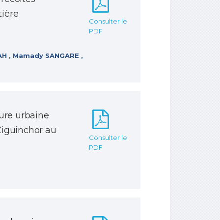
ière
Consulter le
PDF
AH , Mamady SANGARE ,
ture urbaine
Ziguinchor au
Consulter le
PDF