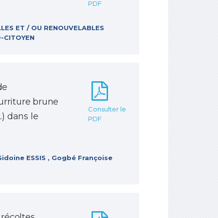
PDF
LLES ET / OU RENOUVELABLES
-CITOYEN
de
urriture brune
Consulter le
) dans le
PDF
idoine ESSIS , Gogbé Françoise
 récoltes